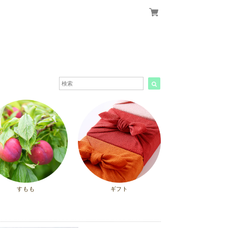
すもも
ギフト