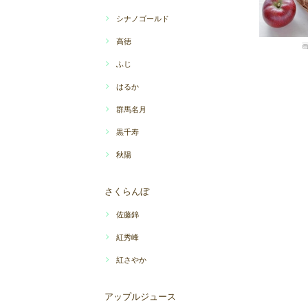
シナノゴールド
高徳
ふじ
はるか
群馬名月
黒千寿
秋陽
さくらんぼ
佐藤錦
紅秀峰
紅さやか
アップルジュース