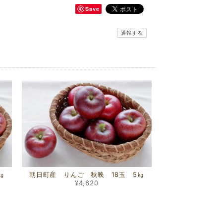
Save
通報する
㎏
朝日町産 りんご 秋映 18玉 5㎏
¥4,620