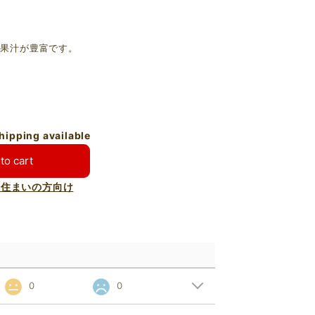
。
が果汁が豊富です。
shipping available
to cart
お住まいの方向け
0
0