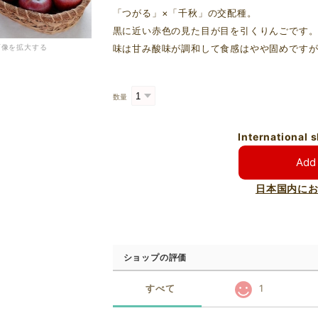
「つがる」×「千秋」の交配種。
黒に近い赤色の見た目が目を引くりんごです
画像を拡大する
味は甘み酸味が調和して食感はやや固めです
数量
International 
Add 
日本国内に
ショップの評価
すべて
1