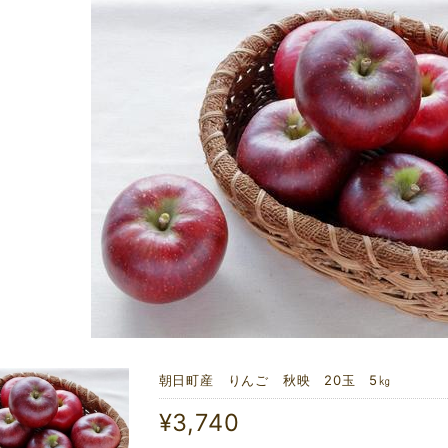
朝日町産 りんご 秋映 20玉 5㎏
¥3,740