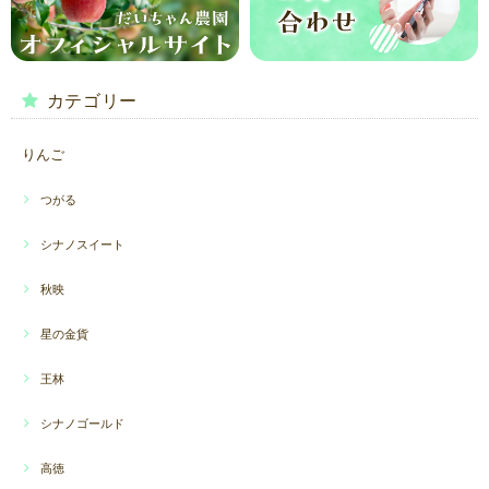
カテゴリー
りんご
つがる
シナノスイート
秋映
星の金貨
王林
シナノゴールド
高徳