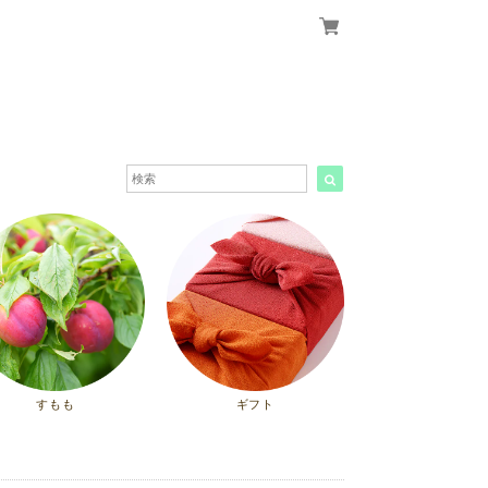
すもも
ギフト