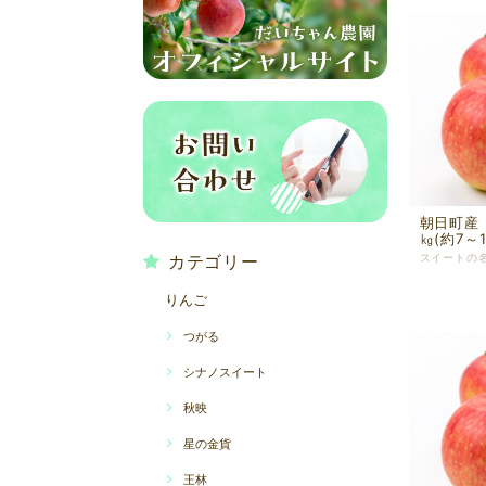
朝日町産
㎏(約7～1
カテゴリー
りんご
つがる
シナノスイート
秋映
星の金貨
王林