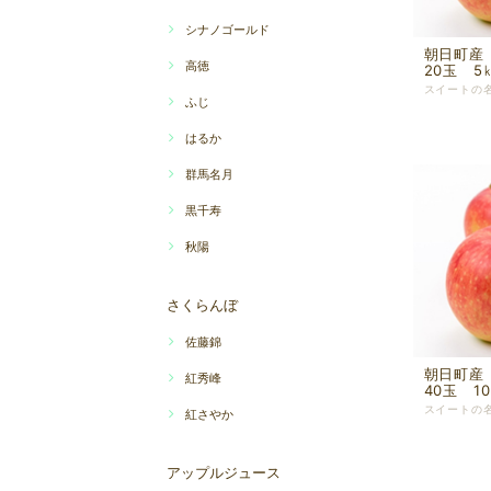
シナノゴールド
朝日町産
高徳
20玉 5
ふじ
はるか
群馬名月
黒千寿
秋陽
さくらんぼ
佐藤錦
朝日町産
紅秀峰
40玉 1
紅さやか
アップルジュース