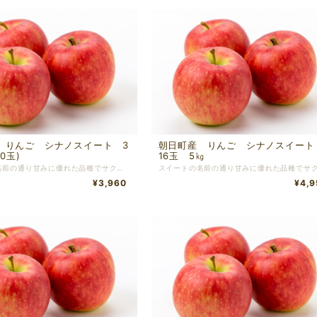
 りんご シナノスイート 3
朝日町産 りんご シナノスイー
0玉)
16玉 5㎏
スイートの名前の通り甘みに優れた品種でサクサクとした食感です。 表面が蝋物質でベタベタすることがありますがこれが完熟のサインです！ ※切った時に中央の芯の部分が変色し痛んだ様になっていることがあります。その場合はその部分を取り除いてからお召し上がり頂きますようお願い致します。
¥3,960
¥4,9