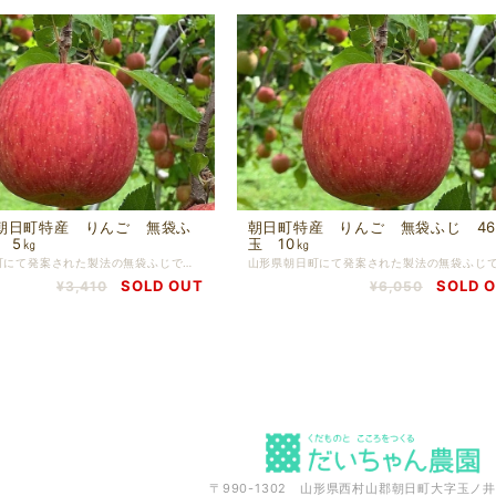
朝日町特産 りんご 無袋ふ
朝日町特産 りんご 無袋ふじ 4
 5㎏
玉 10㎏
山形県朝日町にて発案された製法の無袋ふじです。 無袋で栽培することにより上品な味わいとなり蜜が入ります。 1玉は小振りですが味は凝縮されており知る人ぞ知る一品です。
SOLD OUT
SOLD 
¥3,410
¥6,050
〒990-1302 山形県西村山郡朝日町大字玉ノ井