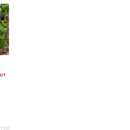
6
山形県朝日町にて発案された製法の無袋ふじです。 無袋で栽培することにより上品な味わいとなり蜜が入ります。 1玉は小振りですが味は凝縮されており知る人ぞ知る一品です。
OUT
丁202