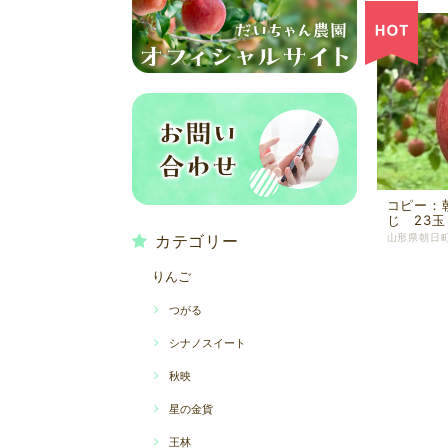
コピー：
じ 23玉
カテゴリー
りんご
つがる
シナノスイート
秋映
星の金貨
王林