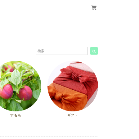
すもも
ギフト