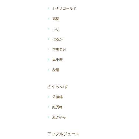
シナノゴールド
高徳
ふじ
はるか
群馬名月
黒千寿
秋陽
さくらんぼ
佐藤錦
紅秀峰
紅さやか
アップルジュース