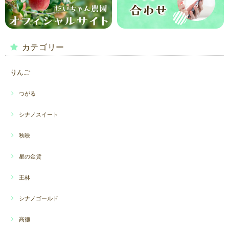
カテゴリー
りんご
つがる
シナノスイート
秋映
星の金貨
王林
シナノゴールド
高徳