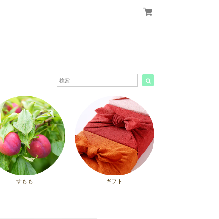
すもも
ギフト