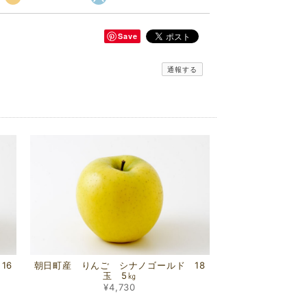
Save
通報する
16
朝日町産 りんご シナノゴールド 18
玉 5㎏
¥4,730