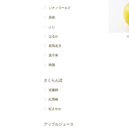
シナノゴールド
高徳
ふじ
はるか
群馬名月
黒千寿
秋陽
さくらんぼ
佐藤錦
紅秀峰
紅さやか
アップルジュース