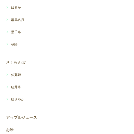
はるか
群馬名月
黒千寿
秋陽
さくらんぼ
佐藤錦
紅秀峰
紅さやか
アップルジュース
お米