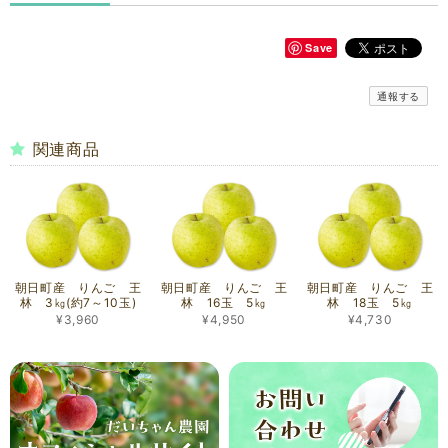
Save
通報する
関連商品
朝日町産 りんご 王
朝日町産 りんご 王
朝日町産 りんご 王
林 3㎏(約7～10玉)
林 16玉 5㎏
林 18玉 5㎏
¥3,960
¥4,950
¥4,730